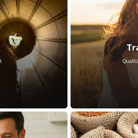
Tr
t
Qualit