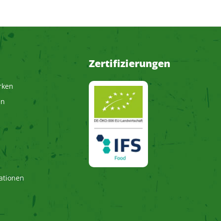
Zertifizierungen
rken
en
ationen