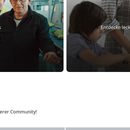
s
Entdecke lec
nserer Community!