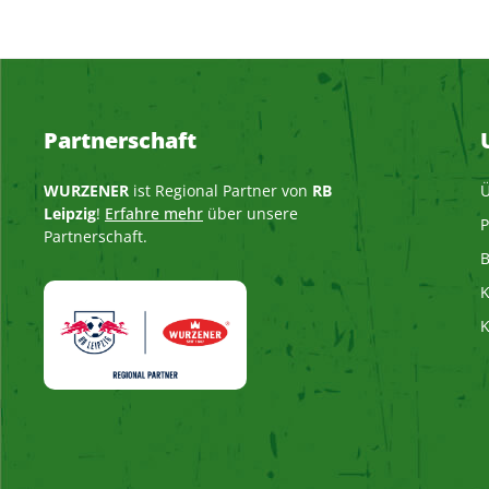
Partnerschaft
WURZENER
ist Regional Partner von
RB
Ü
Leipzig
!
Erfahre mehr
über unsere
P
Partnerschaft.
B
K
K