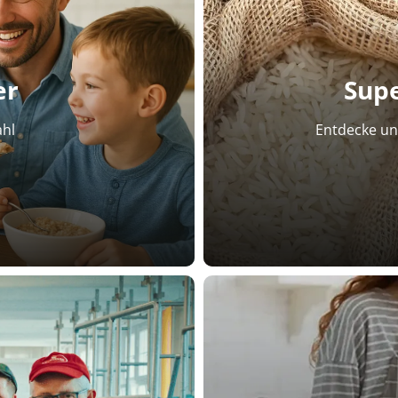
er
Sup
ahl
Entdecke uns