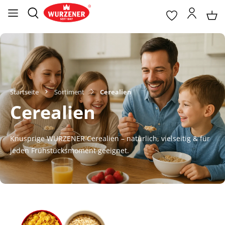
Startseite
Sortiment
Cerealien
Cerealien
Knusprige WURZENER Cerealien – natürlich, vielseitig & für
jeden Frühstücksmoment geeignet.