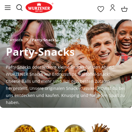
Startseite
Party-Snacks
Party-Snacks
Party-Snacks oder leckere kleine Snacks für den Abend: 
WURZENER Snacks wie Erdnussflips, Kartoffel-Snacks, 
Cheese Balls und mehr sind aus den besten Zutaten 
hergestellt. Unsere originalen Snack-Klassiker kannst du bei 
uns entdecken und kaufen. Knusprig und für jeden Spaß zu 
haben.