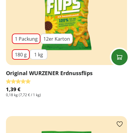
1 Packung
12er Karton
180 g
1 kg
Original WURZENER Erdnussflips
Durchschnittliche Bewertung von 5 von 5 Sternen
1,39 €
0,18 kg
(7,72 € / 1 kg)