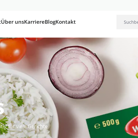
t
Über uns
Karriere
Blog
Kontakt
s
ig für viele Gerichte