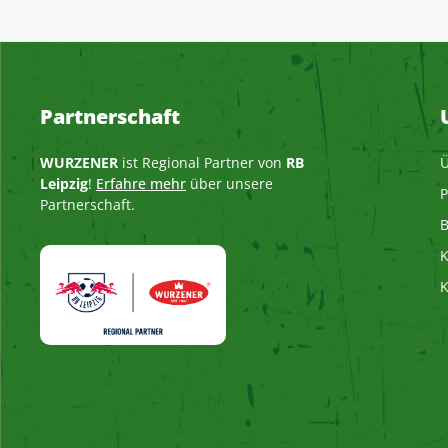
Partnerschaft
WURZENER
ist Regional Partner von
RB
Ü
Leipzig
!
Erfahre mehr
über unsere
P
Partnerschaft.
B
K
K