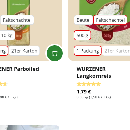
Faltschachtel
Beutel
Faltschachtel
10 kg
500 g
ung
21er Karton
1 Packung
21er Karto
(Diese
NER Parboiled
WURZENER
Langkornreis
nen
hnittliche Bewertung von 4.8 von 5 Sternen
Durchschnittliche Bewer
1,79 €
,98 € / 1 kg)
0,50 kg
(3,58 € / 1 kg)