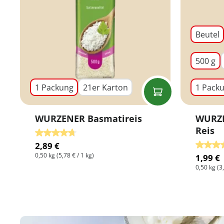
Beutel
500 g
1 Packung
21er Karton
1 Pack
WURZENER Basmatireis
WURZE
Reis
Durchschnittliche Bewertung von 4.75 von 5 Ster
Durchsc
2,89 €
0,50 kg
(5,78 € / 1 kg)
1,99 €
0,50 kg
(3