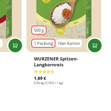
500 g
n
1 Packung
16er Karton
 Option ist zurzeit nicht verfügbar.)
WURZENER Spitzen-
Langkornreis
tung von 5 von 5 Sternen
Durchschnittliche Bewertung von 4.67 vo
1,89 €
0,50 kg
(3,78 € / 1 kg)