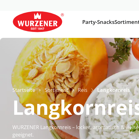
Party-Snacks
Sortimen
Startseite
Sortiment
Reis
Langkornreis
Langkornrei
WURZENER Langkornreis – locker, aromatisch & vielseit
geeignet.