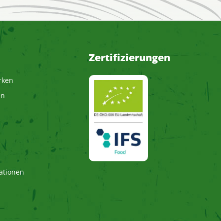
Zertifizierungen
rken
en
ationen