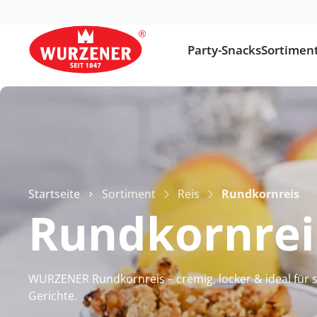
Party-Snacks
Sortimen
Startseite
Sortiment
Reis
Rundkornreis
Rundkornrei
WURZENER Rundkornreis – cremig, locker & ideal für 
Gerichte.