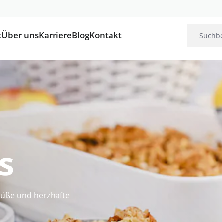
t
Über uns
Karriere
Blog
Kontakt
s
süße und herzhafte