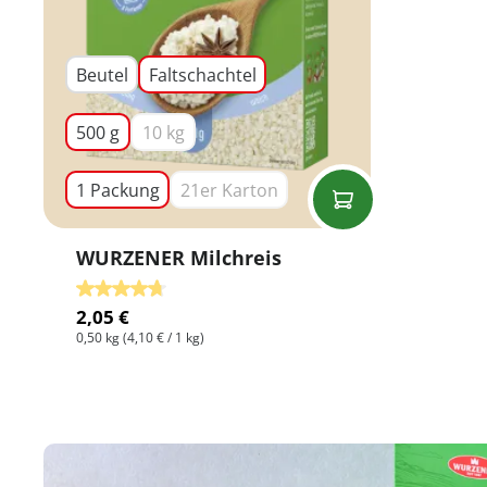
Beutel
Faltschachtel
500 g
10 kg
(Diese Option ist zurzeit nicht verfügbar.)
1 Packung
21er Karton
(Diese Option ist zurzeit nicht verfü
WURZENER Milchreis
Durchschnittliche Bewertung von 4.8 von 5 Stern
2,05 €
0,50 kg
(4,10 € / 1 kg)