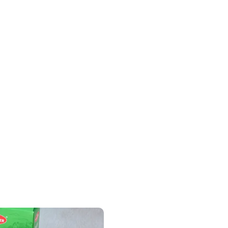
gbar.)
en