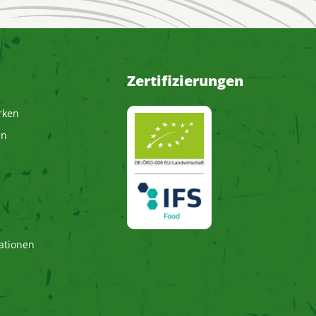
Zertifizierungen
rken
en
ationen