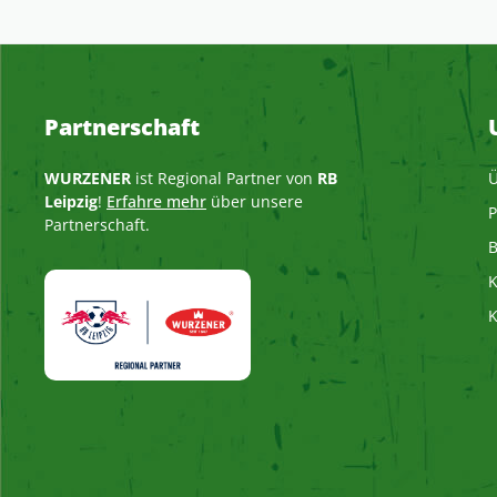
Partnerschaft
WURZENER
ist Regional Partner von
RB
Ü
Leipzig
!
Erfahre mehr
über unsere
P
Partnerschaft.
B
K
K