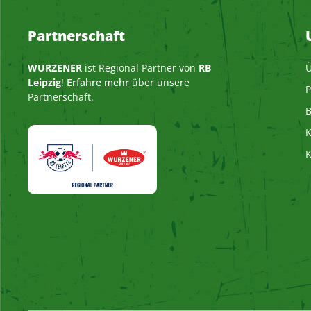
Partnerschaft
WURZENER
ist Regional Partner von
RB
Ü
Leipzig
!
Erfahre mehr
über unsere
P
Partnerschaft.
B
K
K