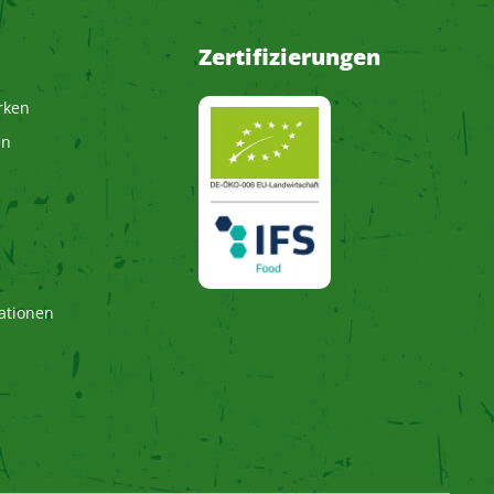
Zertifizierungen
rken
en
ationen