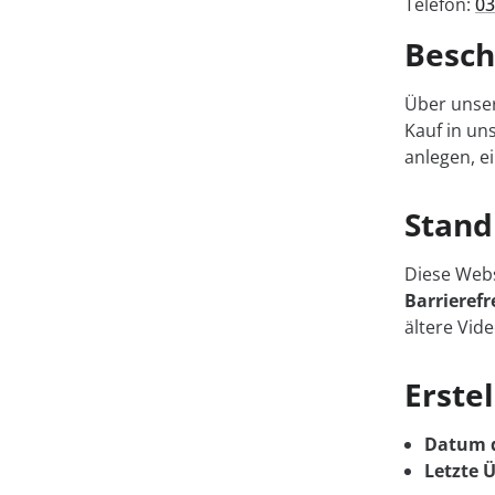
Telefon:
03
Besch
Über unse
Kauf in un
anlegen, e
Stand
Diese Webs
Barrierefr
ältere Vid
Erste
Datum d
Letzte 