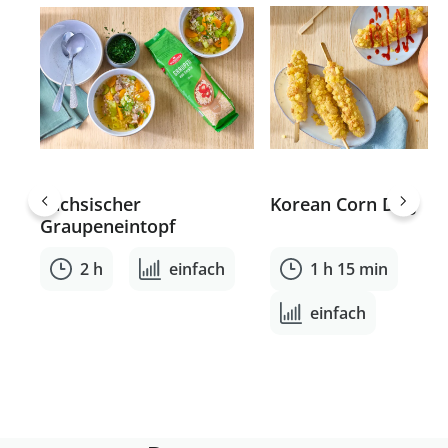
Sächsischer
Korean Corn Dog
Graupeneintopf
2 h
einfach
1 h 15 min
einfach