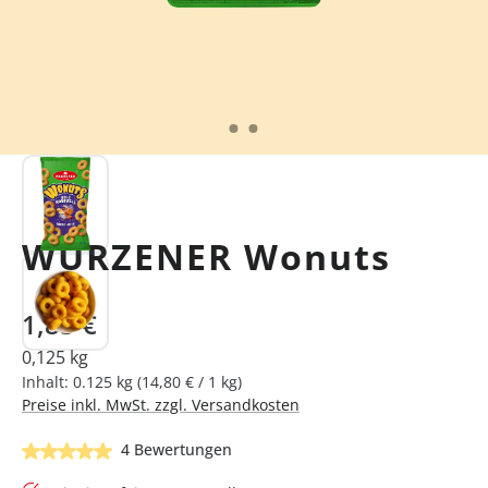
WURZENER Wonuts
Regulärer Preis:
1,85 €
0,125 kg
Inhalt:
0.125 kg
(14,80 € / 1 kg)
Preise inkl. MwSt. zzgl. Versandkosten
Durchschnittliche Bewertung von 5 von 5 Sternen
4 Bewertungen