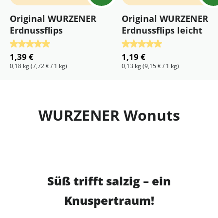
Original WURZENER
Original WURZENER
Erdnussflips
Erdnussflips leicht
Durchschnittliche Bewertung von 5 von 5 Sternen
Durchschnittliche Bewertu
1,39 €
1,19 €
0,18 kg
(7,72 € / 1 kg)
0,13 kg
(9,15 € / 1 kg)
WURZENER Wonuts
Süß trifft salzig – ein
Knuspertraum!