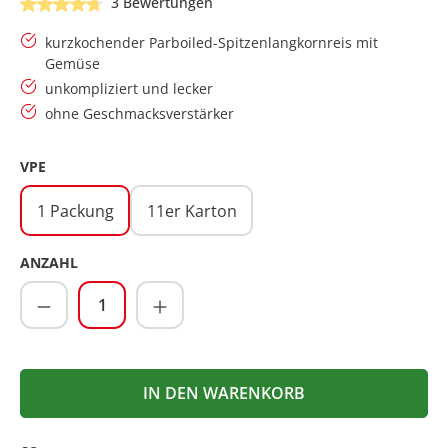
Durchschnittliche Bewertung von 4.67 von 5 Sternen
3 Bewertungen
kurzkochender Parboiled-Spitzenlangkornreis mit
Gemüse
unkompliziert und lecker
ohne Geschmacksverstärker
AUSWÄHLEN
VPE
1 Packung
11er Karton
ANZAHL
Produkt Anzahl: Gib den gewünschten Wer
IN DEN WARENKORB