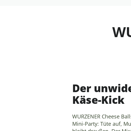
leicht
WU
Der unwide
Käse-Kick
WURZENER Cheese Balls 
Mini‑Party: Tüte auf, Mu
bleibt draußen. Der Mix