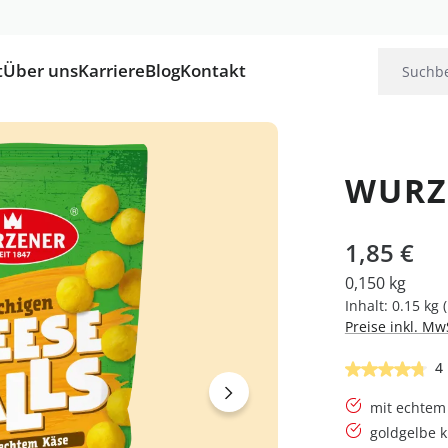
t
Über uns
Karriere
Blog
Kontakt
WURZE
Regulärer Pre
1,85 €
0,150 kg
Inhalt:
0.15 kg
Preise inkl. Mw
Durchschnittl
4
mit echtem
goldgelbe k