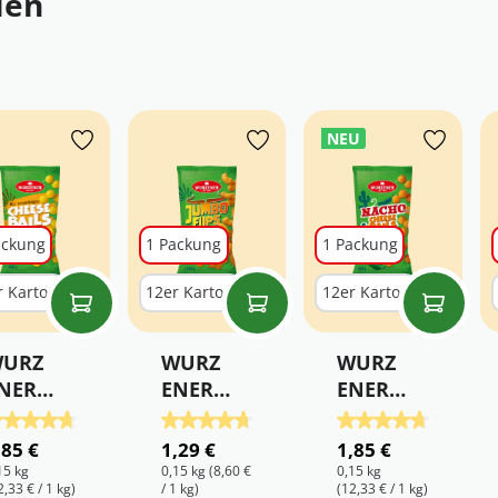
len
NEU
ackung
1 Packung
1 Packung
r Karton
12er Karton
12er Karton
URZ
WURZ
WURZ
NER
ENER
ENER
hees
Jumbo
Nacho
ternen
ertung von 5 von 5 Sternen
urchschnittliche Bewertung von 4.75 von 5 Sternen
Durchschnittliche Bewertung von 4.75 v
Durchschnittliche 
 Balls
Flips
Chees
,85 €
1,29 €
1,85 €
BBQ
e Balls
15 kg
0,15 kg
(8,60 €
0,15 kg
2,33 € / 1 kg)
/ 1 kg)
(12,33 € / 1 kg)