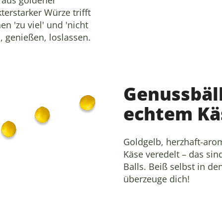
erstarker Würze trifft
n 'zu viel' und 'nicht
, genießen, loslassen.
Genussbäl
echtem Kä
Goldgelb, herzhaft-aro
Käse veredelt – das s
Balls. Beiß selbst in d
überzeuge dich!