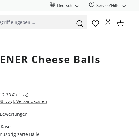
Deutsch
Service/Hilfe
NER Cheese Balls
is:
(12,33 € / 1 kg)
St. zzgl. Versandkosten
iche Bewertung von 4.75 von 5 Sternen
 Bewertungen
 Käse
nusprig-zarte Bälle