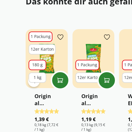
Das könnte dir auch gefal
Produktgalerie überspringen
1 Packung
12er Karton
180 g
1 Packung
1 P
1 kg
12er Karton
12e
Origin
Origin
W
al
al
E
WURZ
WURZ
C
Durchschnittliche Bewertung von 5 von 5 S
Durchschnittliche Bew
D
ENER
ENER
e
1,39 €
1,19 €
1
Erdnus
Erdnus
0,18 kg
(7,72 €
0,13 kg
(9,15 €
0,
/ 1 kg)
/ 1 kg)
(1
sflips
sflips