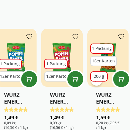
1 Packung
16er Karton
1 Packung
1 Packung
12er Karton
12er Karton
200 g
WURZ
WURZ
WURZ
ENER
ENER
ENER
Pomm
Pomm
Salzbr
on 5 Sternen
Bewertung von 4.67 von 5 Sternen
Durchschnittliche Bewertung von 4.8 von 5 Sternen
Durchschnittliche Bewertung von 4.
Durchschnittli
Bites
Bites
ezeln
1,49 €
1,49 €
1,59 €
Meers
Paprik
0,09 kg
0,09 kg
0,20 kg
(7,95 €
(16,56 € / 1 kg)
(16,56 € / 1 kg)
/ 1 kg)
alz
a