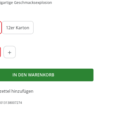
zigartige Geschmacksexplosion
EN
12er Karton
Anzahl: Gib den gewünschten Wert ein od
IN DEN WARENKORB
ettel hinzufügen
4013138007274